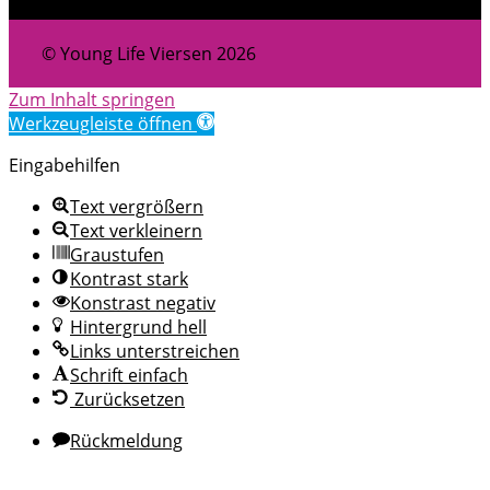
© Young Life Viersen 2026
Zum Inhalt springen
Werkzeugleiste öffnen
Eingabehilfen
Text vergrößern
Text verkleinern
Graustufen
Kontrast stark
Konstrast negativ
Hintergrund hell
Links unterstreichen
Schrift einfach
Zurücksetzen
Rückmeldung